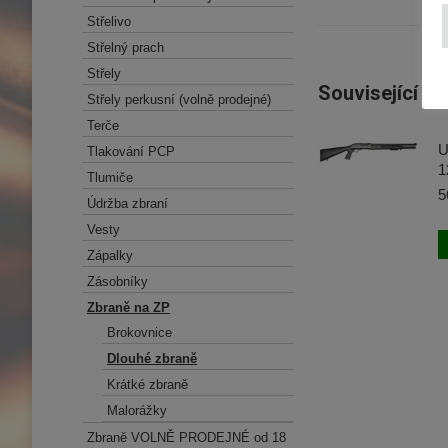
Střelivo
Střelný prach
Střely
Související p
Střely perkusní (volně prodejné)
Terče
U
Tlakování PCP
1
Tlumiče
5
Údržba zbraní
Vesty
Zápalky
Zásobníky
Zbraně na ZP
Brokovnice
Dlouhé zbraně
Krátké zbraně
Malorážky
Zbraně VOLNĚ PRODEJNÉ od 18