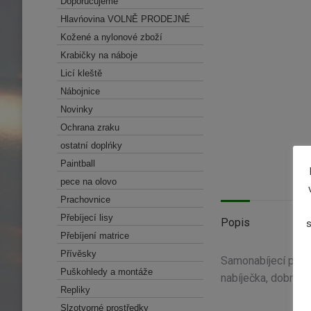
Doporučujeme
Hlavńovina VOLNĚ PRODEJNÉ
Kožené a nylonové zboží
Krabičky na náboje
Licí kleště
Nábojnice
Novinky
Ochrana zraku
ostatní doplńky
Paintball
pece na olovo
Prachovnice
Přebíjecí lisy
Popis
s
Přebíjení matrice
Přívěsky
Samonabíjecí pušk
Puškohledy a montáže
nabíječka, dobrý st
Repliky
Slzotvorné prostředky