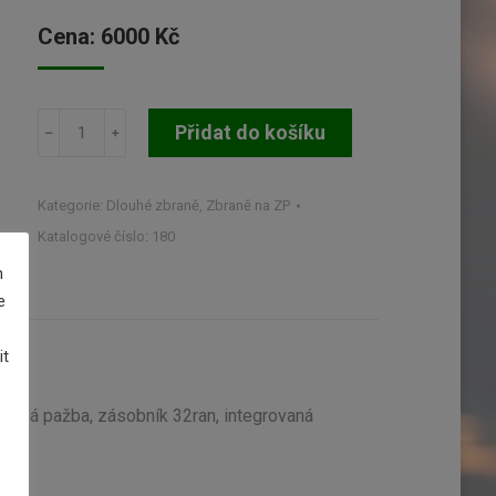
Cena:
6000
Kč
Sa24/26
Přidat do košíku
SEMI
samonabíjecí
puška
Kategorie:
Dlouhé zbraně
,
Zbraně na ZP
množství
Katalogové číslo:
180
m
e
it
opná pažba, zásobník 32ran, integrovaná