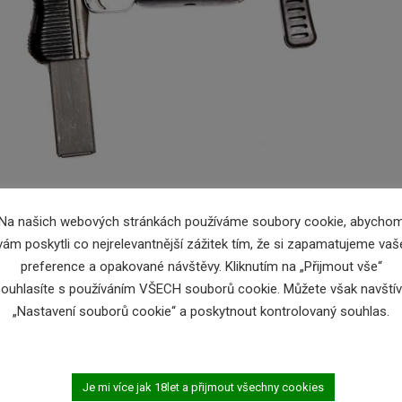
Na našich webových stránkách používáme soubory cookie, abycho
vám poskytli co nejrelevantnější zážitek tím, že si zapamatujeme vaš
preference a opakované návštěvy. Kliknutím na „Přijmout vše“
ouhlasíte s používáním VŠECH souborů cookie. Můžete však navštív
„Nastavení souborů cookie“ a poskytnout kontrolovaný souhlas.
a- zbraň kat.B, vyrobená na základě Sa26. Ráže 7,62x25mm, skl
av.
Je mi více jak 18let a přijmout všechny cookies