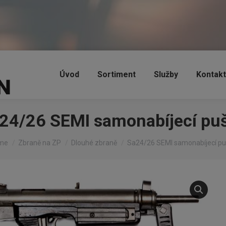
Úvod
Sortiment
Služby
Kontakt
24/26 SEMI samonabíjecí pu
 are here:
me
Zbraně na ZP
Dlouhé zbraně
Sa24/26 SEMI samonabíjecí p