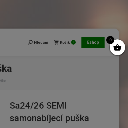
0
Eshop
Hledání
Košík
Search:
0
ška
uška
Sa24/26 SEMI
samonabíjecí puška