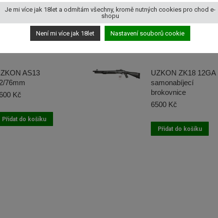
Je mi více jak 18let a odmítám všechny, kromě nutných cookies pro chod e-
shopu
Není mi více jak 18let
Nastavení souborů cookie
rodukty
ZKON AS13
UZKON ZK18 12GA
2/76mm
samonabíjecí
brokovnice
600
Kč
6500
Kč
Přidat do košíku
Přidat do košíku