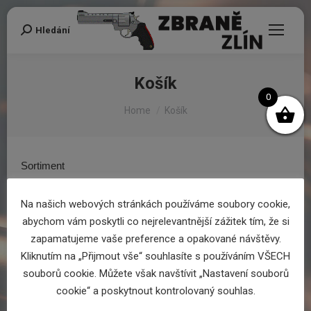
Hledání
Search:
Košík
0
You are here:
Home
Košík
Sortiment
Zvolte kategorii
Na našich webových stránkách používáme soubory cookie,
abychom vám poskytli co nejrelevantnější zážitek tím, že si
zapamatujeme vaše preference a opakované návštěvy.
Kliknutím na „Přijmout vše“ souhlasíte s používáním VŠECH
souborů cookie. Můžete však navštívit „Nastavení souborů
Zpět do obchodu
cookie“ a poskytnout kontrolovaný souhlas.