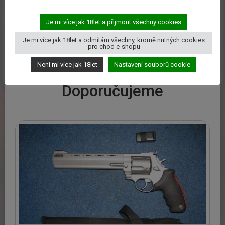
Je mi více jak 18let a přijmout všechny cookies
Springfield Armory, Mod: 1911 DS Prodigy, Ráže: 9mm
Je mi více jak 18let a odmítám všechny, kromě nutných cookies
Luger, hl: 5″, Red Dot
pro chod e-shopu
56700
Kč
Není mi více jak 18let
Nastavení souborů cookie
Doporučujeme