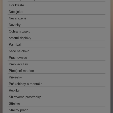
Licí kleště
Nábojnice
Nezařazené
Novinky
Ochrana zraku
ostatní doplńky
Paintball
pece na olovo
Prachovnice
Přebíjecí lisy
Přebíjení matrice
Přívěsky
Puškohledy a montáže
Repliky
Slzotvorné prostředky
Střelivo
Střelný prach