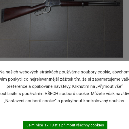
Na našich webových stránkách používáme soubory cookie, abycho
vám poskytli co nejrelevantnější zážitek tím, že si zapamatujeme vaš
preference a opakované návštěvy. Kliknutím na „Přijmout vše“
ouhlasíte s používáním VŠECH souborů cookie. Můžete však navštív
„Nastavení souborů cookie“ a poskytnout kontrolovaný souhlas.
del: Puma Classic, Ráže: .454 Casull, hl.: 20″, 9 ran, mířidla,
Je mi více jak 18let a přijmout všechny cookies