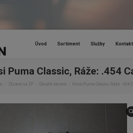
Úvod
Sortiment
Služby
Kontakt
i Puma Classic, Ráže: .454 C
are here:
e
Zbraně na ZP
Dlouhé zbraně
Rossi Puma Classic, Ráže: .454 C