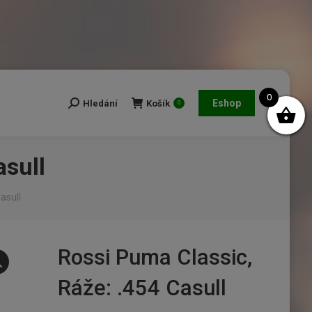
0
Eshop
Hledání
Košík
Search:
0
asull
asull
Rossi Puma Classic,
Ráže: .454 Casull