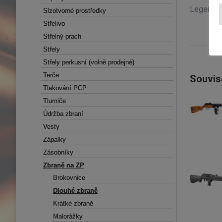
Legendár
Slzotvorné prostředky
Slzotvorné prostředky
Střelivo
Střelivo
Střelný prach
Střelný prach
Střely
Střely
Střely perkusní (volně prodejné)
Střely perkusní (volně prodejné)
Terče
Terče
Souvis
Tlakování PCP
Tlakování PCP
Tlumiče
Tlumiče
Údržba zbraní
Údržba zbraní
Vesty
Vesty
Zápalky
Zápalky
Zásobníky
Zásobníky
Zbraně na ZP
Zbraně na ZP
Brokovnice
Brokovnice
Dlouhé zbraně
Dlouhé zbraně
Krátké zbraně
Krátké zbraně
Malorážky
Malorážky