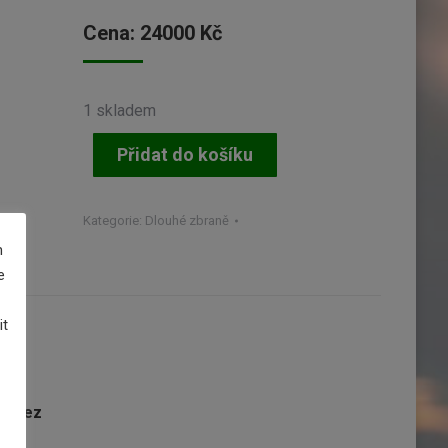
Cena:
24000
Kč
1 skladem
Přidat do košíku
Kategorie:
Dlouhé zbraně
m
e
it
 nerez