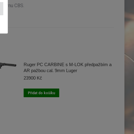
oncernu CBS.
Ruger PC CARBINE s M-LOK předpažbím a
AR pažbou cal. 9mm Luger
23900
Kč
Přidat do košíku