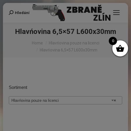
Hledání
Search:
Hlavńovina 6,5×57 L600x30mm
You are here:
0
Home
Hlavńovina pouze na licenci
Hlavńovina 6,5×57 L600x30mm
Sortiment
Hlavńovina pouze na licenci
×