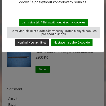
cookie“ a poskytnout kontrolovaný souhlas.
Detail
hlavnovina 9mm Flobert 520x20mm
Je mi více jak 18let a přijmout všechny cookies
1650
Kč
Je mi více jak 18let a odmítám všechny, kromě nutných cookies
pro chod e-shopu
Detail
Není mi více jak 18let
Nastavení souborů cookie
Hlavňovina 9mm Luger L600-x25mm
2200
Kč
Detail
Sortiment
Airsoft
Bazar