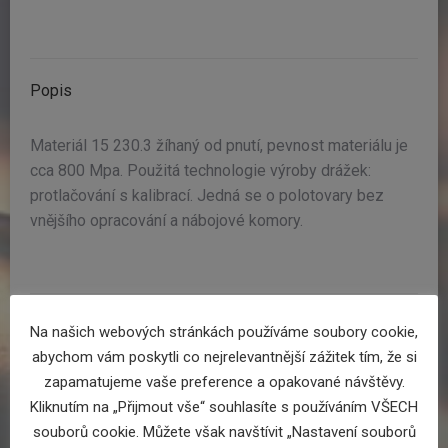
Popis
Materiál 15 230.3 žíhaný od pnutí, pevnost materiálu je
cca 800 Mpa. Použitá technologie výroby drážek:
protlačování s kalibrací. Jedná se o polotovary bez
vnějšího opracování a nábojové komory.
Na našich webových stránkách používáme soubory cookie,
abychom vám poskytli co nejrelevantnější zážitek tím, že si
Související produkty
zapamatujeme vaše preference a opakované návštěvy.
Kliknutím na „Přijmout vše“ souhlasíte s používáním VŠECH
Hlavńovina 45 ACP L 650x30mm
souborů cookie. Můžete však navštívit „Nastavení souborů
2880
Kč