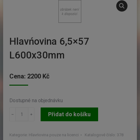
Hlavńovina 6,5×57
L600x30mm
Cena:
2200
Kč
Dostupné na objednávku
Hlavńovina
Přidat do košíku
6,5x57
L600x30mm
množství
Kategorie:
Hlavńovina pouze na licenci
Katalogové číslo:
378