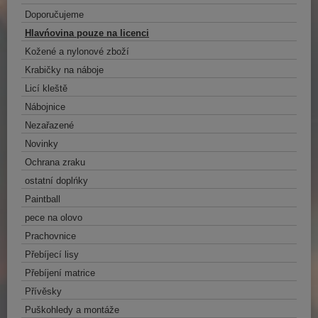
Doporučujeme
Hlavńovina pouze na licenci
Kožené a nylonové zboží
Krabičky na náboje
Licí kleště
Nábojnice
Nezařazené
Novinky
Ochrana zraku
ostatní doplńky
Paintball
pece na olovo
Prachovnice
Přebíjecí lisy
Přebíjení matrice
Přívěsky
Puškohledy a montáže