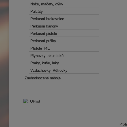
Nože, mačety, dýky
Nože, mačety, dýky
Palcáty
Palcáty
Perkusní brokovnice
Perkusní brokovnice
Perkusní kanony
Perkusní kanony
Perkusní pistole
Perkusní pistole
Perkusní pušky
Perkusní pušky
PIstole T4E
PIstole T4E
Plynovky, akustické
Plynovky, akustické
Praky, kuše, luky
Praky, kuše, luky
Vzduchovky, Větrovky
Vzduchovky, Větrovky
Znehodnocené náboje
Znehodnocené náboje
Proh