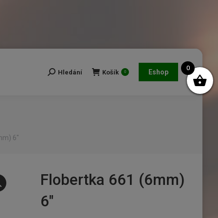
0
Eshop
Hledání
Košík
Search:
0
mm) 6″
Flobertka 661 (6mm)
6″