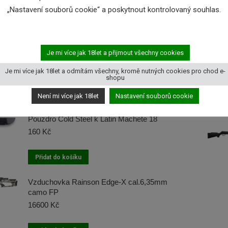
í na POLICII).
„Nastavení souborů cookie“ a poskytnout kontrolovaný souhlas.
řevěnymi střenkami 15000,-kč
Je mi více jak 18let a přijmout všechny cookies
Je mi více jak 18let a odmítám všechny, kromě nutných cookies pro chod e-
shopu
ející produkty
Není mi více jak 18let
Nastavení souborů cookie
Pouzdro Cold Steel k Latin Machete 18
160
Kč
Přidat do košíku
Vzduchovka Rainson Edge-X cal.6,35mm
camo FP
16600
Kč