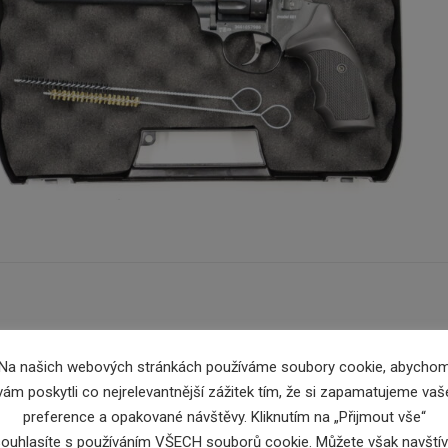
y 6 mm ME-Flobert- model Flobertka 661 mají ráži 6 mm ME-Flob
Na našich webových stránkách používáme soubory cookie, abycho
 délkou 6″/151mm. Flobertky 6 mm ME-Flobert jsou celkem dlouhé
vám poskytli co nejrelevantnější zážitek tím, že si zapamatujeme vaš
t mají kapacitu 9 ran. Flobertky 6 mm ME-Flobert mají stavitelné
preference a opakované návštěvy. Kliknutím na „Přijmout vše“
y 6 mm ME-Flobert jsou určeny k výcvikovým účelům a sportovní 
ouhlasíte s používáním VŠECH souborů cookie. Můžete však navštív