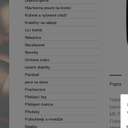
Doporučujeme
Doporučujeme
Hlavńovina pouze na licenci
Hlavńovina pouze na licenci
Kožené a nylonové zboží
Kožené a nylonové zboží
Krabičky na náboje
Krabičky na náboje
Licí kleště
Licí kleště
Nábojnice
Nábojnice
Nezařazené
Nezařazené
Novinky
Novinky
Ochrana zraku
Ochrana zraku
ostatní doplńky
ostatní doplńky
Paintball
Paintball
pece na olovo
pece na olovo
Popis
Prachovnice
Prachovnice
Přebíjecí lisy
Přebíjecí lisy
Flobertk
Přebíjení matrice
Přebíjení matrice
hlavní s
Přívěsky
Přívěsky
ME-Flober
Puškohledy a montáže
Puškohledy a montáže
Flobertk
s
Repliky
Repliky