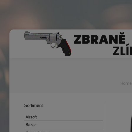
You a
Home
Sortiment
Sortiment
Airsoft
Airsoft
Bazar
Bazar