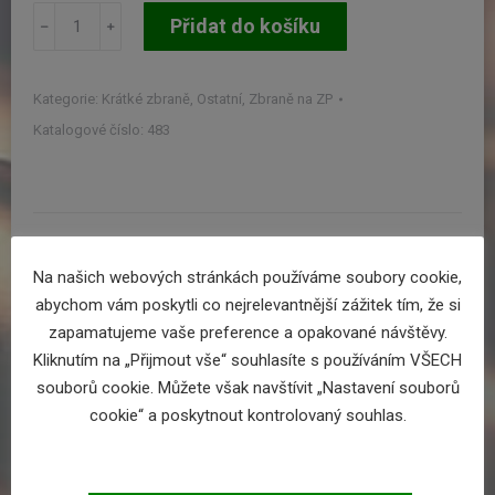
CSV-
Přidat do košíku
9
M4
množství
Kategorie:
Krátké zbraně
,
Ostatní
,
Zbraně na ZP
Katalogové číslo:
483
Popis
Na našich webových stránkách používáme soubory cookie,
abychom vám poskytli co nejrelevantnější zážitek tím, že si
Je zbraní určenou pro kondiční střelbu a sport. Je vyráběna ve dvou
zapamatujeme vaše preference a opakované návštěvy.
výrobních variantách a to s délkou hlavně 254mm (viz obr.) – svou
Kliknutím na „Přijmout vše“ souhlasíte s používáním VŠECH
konstrukcí se však řadí do skupiny samonabíjecích pistolí a je vhodná
souborů cookie. Můžete však navštívit „Nastavení souborů
taktéž jako zbraň pro ochranu zdraví a majetku. Je konstruována
cookie“ a poskytnout kontrolovaný souhlas.
na pistolový náboj 9mm Luger a je možné s ní střílet na všech
schválených střelnicích pro pistolové náboje od vzdálenosti cca 10m až
po vzdálenost cca 50/100m.