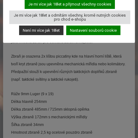
Je mi více jak 18let a přijmout všechny cookies
Její u
rčení je pro civilního zákazníka, který má zájem o kondiční
Je mi více jak 18let a odmítám všechny, kromě nutných cookies
střelbu, sport nebo plnění různých sportovních střeleckých disciplín
pro chod e-shopu
určených pro pistole a pistolové střelivo. Je taktéž vhodnou zbraní
Není mi více jak 18let
Nastavení souborů cookie
pro nácvik zacházení se zbraní při ohrožení života a může sloužit
jako vhodná zbraň pro ochranu zdraví a majetku.
Zbraň je osazena 2x lištou piccatiny kde na hlavní horní liště, která
tvoří kryt zbraně jsou upevněna mechanická mířidla nebo kolimátory.
Předpažbí slouží k upevnění různých taktických doplňků zbraně
(např. taktické svítilny a taktické rukojeti).
Ráže 9mm Luger (9 x 19)
Délka hlavně 254mm
Délka zbraně 485mm / 715mm sklopná opěrka
Výška zbraně 172mm s mechanickými mířidly
Šířka zbraně 34mm
Hmotnost zbraně 2,5 kg ocelové pouzdro zbraně