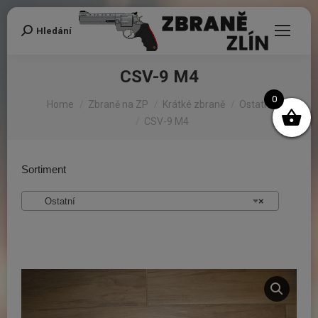
Hledání
Search:
CSV-9 M4
You are here:
0
Home
Zbraně na ZP
Krátké zbraně
Ostatní
CSV-9 M4
Sortiment
Ostatní
×